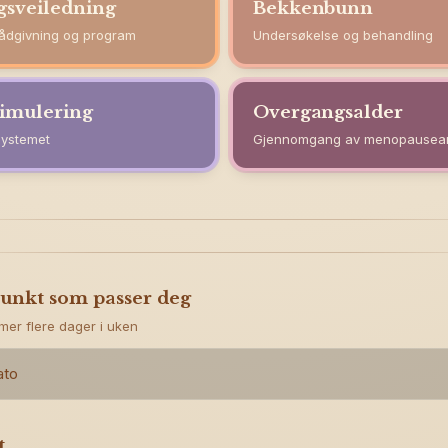
gsveiledning
Bekkenbunn
rådgivning og program
Undersøkelse og behandling
timulering
Overgangsalder
systemet
Gjennomgang av menopausea
punkt som passer deg
imer flere dager i uken
ato
t