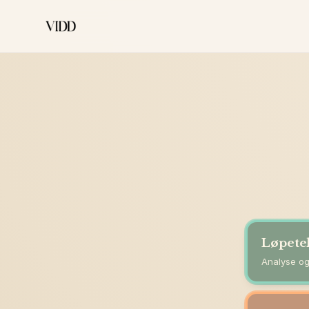
Løpete
Analyse og