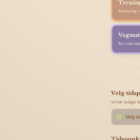
Trenin
Personlig 
Vaguss
Ro i nerve
Velg tids
Vi har ledige t
Velg d
Tidspunk