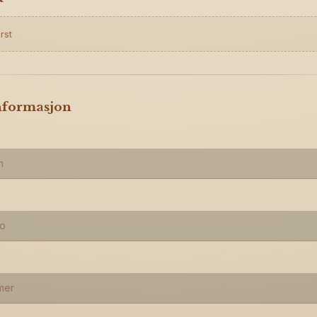
rst
nformasjon